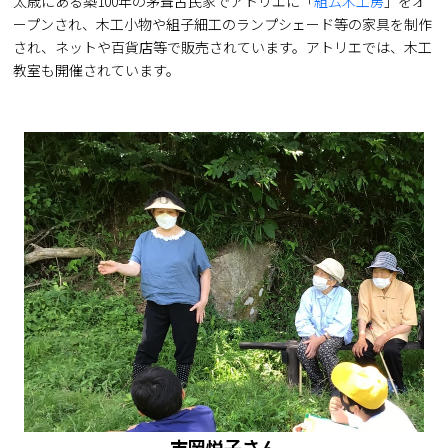
太歳にある築100年の茅葺古民家でアトリエに「
組ム木工房
」をオ
ープンされ、木工小物や組子細工のランプシェード等の家具を制作
され、ネットや百貨店等で販売されています。アトリエでは、木工
教室も開催されています。
市岡悦子さん